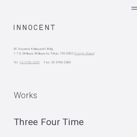
6F, Aoyama Kobayashi Bldg.
1-7-4, Shibuya, Shibuya-ku, Tokyo,
150-0002 (
Google Maps
)
Tel.
03-5766-2283
Fax. 03-5766-2284
Works
Three Four Time